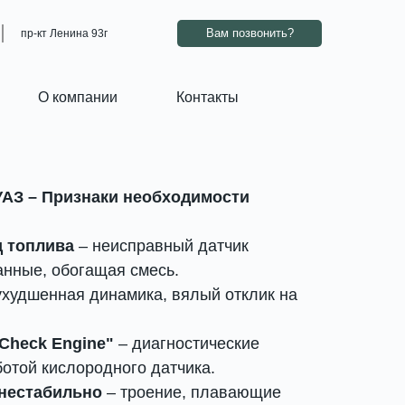
ВАМ ПЕРЕЗВОНИТЬ?
Работаем – звоните
Вам позвонить?
пр-кт Ленина 93г
О компании
Контакты
УАЗ – Признаки необходимости
 топлива
– неисправный датчик
анные, обогащая смесь.
ухудшенная динамика, вялый отклик на
Check Engine"
– диагностические
ботой кислородного датчика.
 нестабильно
– троение, плавающие