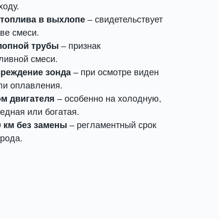
ходу.
 топлива в выхлопе
– свидетельствует
ве смеси.
лопной трубы
– признак
ливной смеси.
вреждение зонда
– при осмотре виден
ли оплавления.
ом двигателя
– особенно на холодную,
едная или богатая.
 км без замены
– регламентный срок
рода.