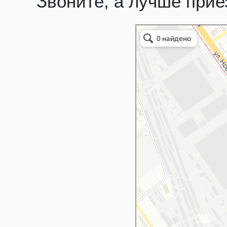
Звоните, а лучше при
Злата 4х4
Автосалон в Нижнем Новгороде
Автосервис, автотехцентр в Нижне