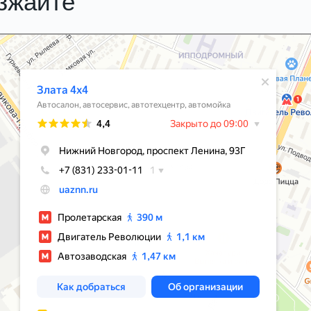
езжайте
м Новгороде
О
компании
Вакансии
Акции