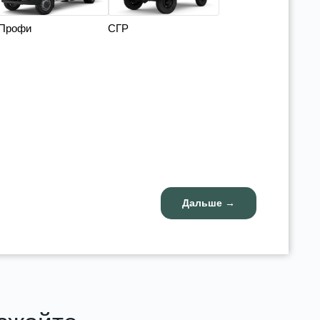
Профи
СГР
Дальше →