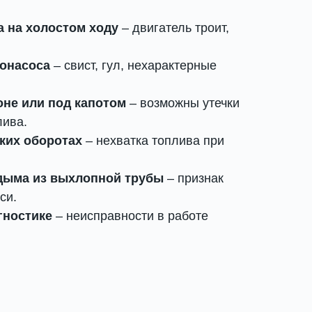
а на холостом ходу
– двигатель троит,
онасоса
– свист, гул, нехарактерные
оне или под капотом
– возможны утечки
лива.
ких оборотах
– нехватка топлива при
дыма из выхлопной трубы
– признак
си.
гностике
– неисправности в работе