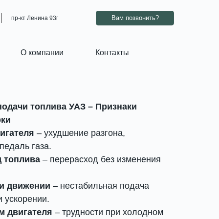
ВАМ ПЕРЕЗВОНИТЬ?
Работаем – звоните
Вам позвонить?
пр-кт Ленина 93г
О компании
Контакты
подачи топлива УАЗ – Признаки
рки
игателя
– ухудшение разгона,
педаль газа.
 топлива
– перерасход без изменения
и движении
– нестабильная подача
и ускорении.
м двигателя
– трудности при холодном