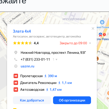
езжайте
м Новгороде
О
компании
Вакансии
Акции