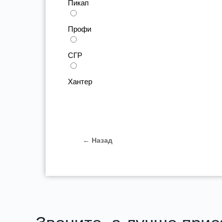
Пикап
Профи
СГР
Хантер
← Назад