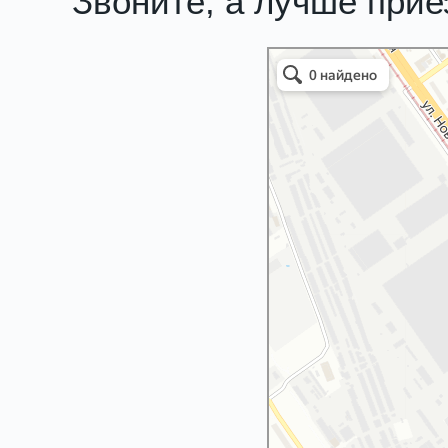
Звоните, а лучше при
Злата 4х4
Автосалон в Нижнем Новгороде
Автосервис, автотехцентр в Нижне