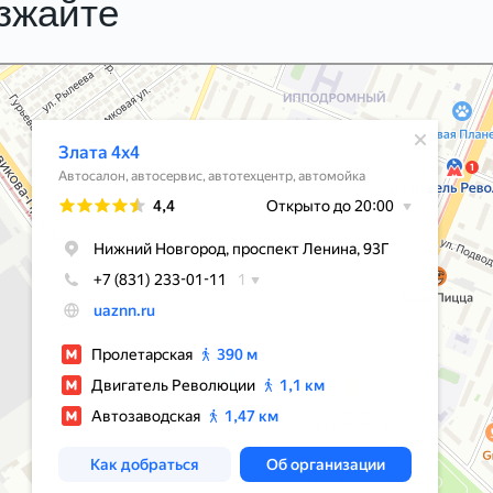
езжайте
м Новгороде
О
компании
Вакансии
Акции