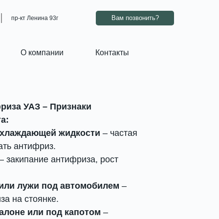
ВАМ ПЕРЕЗВОНИТЬ?
Работаем – звоните
Вам позвонить?
пр-кт Ленина 93г
О компании
Контакты
риза УАЗ – Признаки
а:
охлаждающей жидкости
– частая
ать антифриз.
– закипание антифриза, рост
или лужи под автомобилем
–
за на стоянке.
алоне или под капотом
–