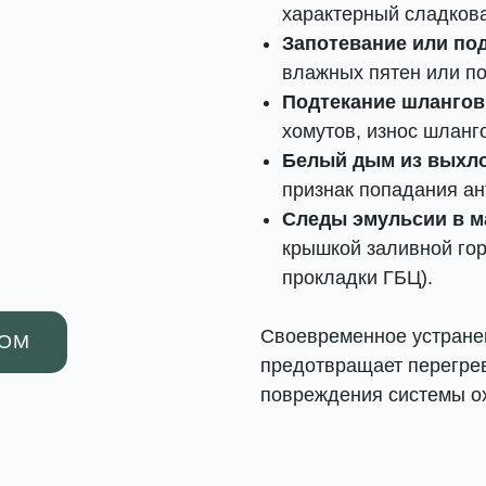
характерный сладкова
Запотевание или по
влажных пятен или по
Подтекание шлангов
хомутов, износ шланг
Белый дым из выхл
признак попадания ан
Следы эмульсии в м
крышкой заливной гор
прокладки ГБЦ).
Своевременное устране
РОМ
предотвращает перегрев
повреждения системы о