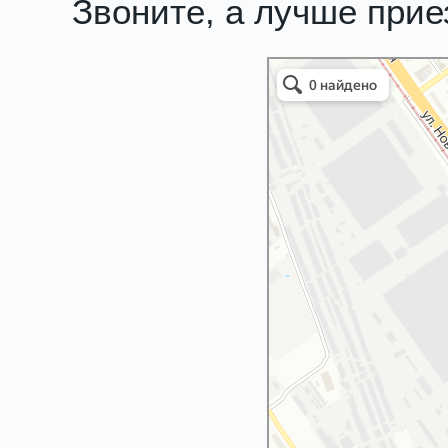
Звоните, а лучше при
Злата 4х4
Автосалон в Нижнем Новгороде
Автосервис, автотехцентр в Нижне