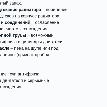
тый запах.
дтекание радиатора
– появление
дтеков на корпусе радиатора.
 и соединений
– ослабление
ов системы охлаждения.
опной трубы
– возможный
тифриза в цилиндры двигателя.
асле
– пена на щупе или под
ловины (признак пробоя
ние течи антифриза
 двигателя и серьезные
хлаждения.