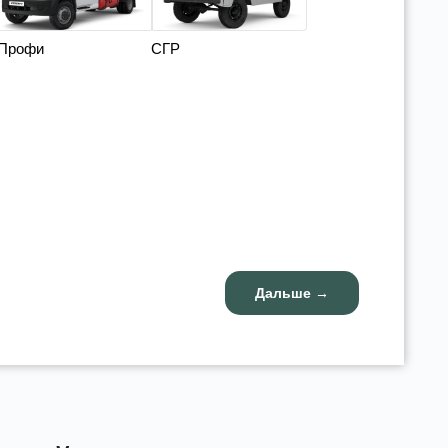
Профи
СГР
Дальше →